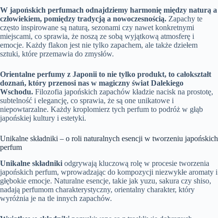
W japońskich perfumach odnajdziemy harmonię między naturą a
człowiekiem, pomiędzy tradycją a nowoczesnością.
Zapachy te
często inspirowane są naturą, sezonami czy nawet konkretnymi
miejscami, co sprawia, że noszą ze sobą wyjątkową atmosferę i
emocje. Każdy flakon jest nie tylko zapachem, ale także dziełem
sztuki, które przemawia do zmysłów.
Orientalne perfumy z Japonii to nie tylko produkt, to całokształt
doznań, który przenosi nas w magiczny świat Dalekiego
Wschodu.
Filozofia japońskich zapachów kładzie nacisk na prostotę,
subtelność i elegancję, co sprawia, że są one unikatowe i
niepowtarzalne. Każdy kroplomierz tych perfum to podróż w głąb
japońskiej kultury i estetyki.
Unikalne składniki – o roli naturalnych esencji w tworzeniu japońskich
perfum
Unikalne składniki
odgrywają kluczową rolę w procesie tworzenia
japońskich perfum, wprowadzając do kompozycji niezwykłe aromaty i
głębokie emocje. Naturalne esencje, takie jak yuzu, sakura czy shiso,
nadają perfumom charakterystyczny, orientalny charakter, który
wyróżnia je na tle innych zapachów.