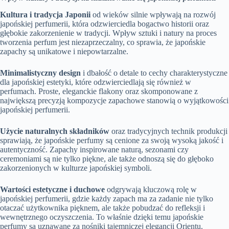
Kultura i tradycja Japonii
od wieków silnie wpływają na rozwój
japońskiej perfumerii, która odzwierciedla bogactwo historii oraz
głębokie zakorzenienie w tradycji. Wpływ sztuki i natury na proces
tworzenia perfum jest niezaprzeczalny, co sprawia, że japońskie
zapachy są unikatowe i niepowtarzalne.
Minimalistyczny design
i dbałość o detale to cechy charakterystyczne
dla japońskiej estetyki, które odzwierciedlają się również w
perfumach. Proste, eleganckie flakony oraz skomponowane z
największą precyzją kompozycje zapachowe stanowią o wyjątkowości
japońskiej perfumerii.
Użycie naturalnych składników
oraz tradycyjnych technik produkcji
sprawiają, że japońskie perfumy są cenione za swoją wysoką jakość i
autentyczność. Zapachy inspirowane naturą, sezonami czy
ceremoniami są nie tylko piękne, ale także odnoszą się do głęboko
zakorzenionych w kulturze japońskiej symboli.
Wartości estetyczne i duchowe
odgrywają kluczową rolę w
japońskiej perfumerii, gdzie każdy zapach ma za zadanie nie tylko
otaczać użytkownika pięknem, ale także pobudzać do refleksji i
wewnętrznego oczyszczenia. To właśnie dzięki temu japońskie
perfumy są uznawane za nośniki tajemniczej elegancji Orientu.