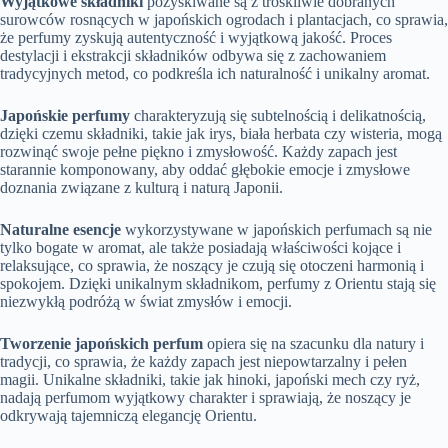
Wyjątkowe składniki
pozyskiwane są z troskliwie dobranych
surowców rosnących w japońskich ogrodach i plantacjach, co sprawia,
że perfumy zyskują autentyczność i wyjątkową jakość. Proces
destylacji i ekstrakcji składników odbywa się z zachowaniem
tradycyjnych metod, co podkreśla ich naturalność i unikalny aromat.
Japońskie perfumy
charakteryzują się subtelnością i delikatnością,
dzięki czemu składniki, takie jak irys, biała herbata czy wisteria, mogą
rozwinąć swoje pełne piękno i zmysłowość. Każdy zapach jest
starannie komponowany, aby oddać głębokie emocje i zmysłowe
doznania związane z kulturą i naturą Japonii.
Naturalne esencje
wykorzystywane w japońskich perfumach są nie
tylko bogate w aromat, ale także posiadają właściwości kojące i
relaksujące, co sprawia, że noszący je czują się otoczeni harmonią i
spokojem. Dzięki unikalnym składnikom, perfumy z Orientu stają się
niezwykłą podróżą w świat zmysłów i emocji.
Tworzenie japońskich perfum
opiera się na szacunku dla natury i
tradycji, co sprawia, że każdy zapach jest niepowtarzalny i pełen
magii. Unikalne składniki, takie jak hinoki, japoński mech czy ryż,
nadają perfumom wyjątkowy charakter i sprawiają, że noszący je
odkrywają tajemniczą elegancję Orientu.