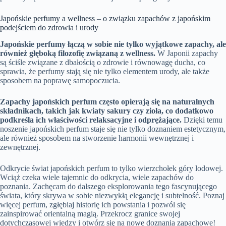
Japońskie perfumy a wellness – o związku zapachów z japońskim
podejściem do zdrowia i urody
Japońskie perfumy łączą w sobie nie tylko wyjątkowe zapachy, ale
również głęboką filozofię związaną z wellness.
W Japonii zapachy
są ściśle związane z dbałością o zdrowie i równowagę ducha, co
sprawia, że perfumy stają się nie tylko elementem urody, ale także
sposobem na poprawę samopoczucia.
Zapachy japońskich perfum często opierają się na naturalnych
składnikach, takich jak kwiaty sakury czy zioła, co dodatkowo
podkreśla ich właściwości relaksacyjne i odprężające.
Dzięki temu
noszenie japońskich perfum staje się nie tylko doznaniem estetycznym,
ale również sposobem na stworzenie harmonii wewnętrznej i
zewnętrznej.
Odkrycie świat japońskich perfum to tylko wierzchołek góry lodowej.
Wciąż czeka wiele tajemnic do odkrycia, wiele zapachów do
poznania. Zachęcam do dalszego eksplorowania tego fascynującego
świata, który skrywa w sobie niezwykłą elegancję i subtelność. Poznaj
więcej perfum, zgłębiaj historię ich powstania i pozwól się
zainspirować orientalną magią. Przekrocz granice swojej
dotychczasowej wiedzy i otwórz się na nowe doznania zapachowe!