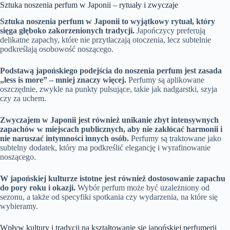
Sztuka noszenia perfum w Japonii – rytuały i zwyczaje
Sztuka noszenia perfum w Japonii to wyjątkowy rytuał, który
sięga głęboko zakorzenionych tradycji.
Japończycy preferują
delikatne zapachy, które nie przytłaczają otoczenia, lecz subtelnie
podkreślają osobowość noszącego.
Podstawą japońskiego podejścia do noszenia perfum jest zasada
„less is more” – mniej znaczy więcej.
Perfumy są aplikowane
oszczędnie, zwykle na punkty pulsujące, takie jak nadgarstki, szyja
czy za uchem.
Zwyczajem w Japonii jest również unikanie zbyt intensywnych
zapachów w miejscach publicznych, aby nie zakłócać harmonii i
nie naruszać intymności innych osób.
Perfumy są traktowane jako
subtelny dodatek, który ma podkreślić elegancję i wyrafinowanie
noszącego.
W japońskiej kulturze istotne jest również dostosowanie zapachu
do pory roku i okazji.
Wybór perfum może być uzależniony od
sezonu, a także od specyfiki spotkania czy wydarzenia, na które się
wybieramy.
Wpływ kultury i tradycji na kształtowanie się japońskiej perfumerii