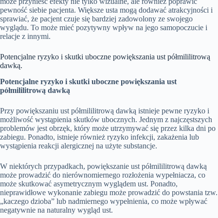
może przynieść efekty nie tylko wizualne, ale również poprawić
pewność siebie pacjenta. Większe usta mogą dodawać atrakcyjności i
sprawiać, że pacjent czuje się bardziej zadowolony ze swojego
wyglądu. To może mieć pozytywny wpływ na jego samopoczucie i
relacje z innymi.
Potencjalne ryzyko i skutki uboczne powiększania ust półmililitrową
dawką.
Potencjalne ryzyko i skutki uboczne powiększania ust
półmililitrową dawką
Przy powiększaniu ust półmililitrową dawką istnieje pewne ryzyko i
możliwość wystąpienia skutków ubocznych. Jednym z najczęstszych
problemów jest obrzęk, który może utrzymywać się przez kilka dni po
zabiegu. Ponadto, istnieje również ryzyko infekcji, zakażenia lub
wystąpienia reakcji alergicznej na użyte substancje.
W niektórych przypadkach, powiększanie ust półmililitrową dawką
może prowadzić do nierównomiernego rozłożenia wypełniacza, co
może skutkować asymetrycznym wyglądem ust. Ponadto,
nieprawidłowe wykonanie zabiegu może prowadzić do powstania tzw.
„kaczego dzioba” lub nadmiernego wypełnienia, co może wpływać
negatywnie na naturalny wygląd ust.