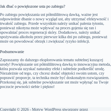
Jak dbać o powiększone usta po zabiegu?
Po zabiegu powiększania ust półmililitrową dawką, ważne jest
odpowiednie dbanie o nowy wygląd ust, aby utrzymać efektywność i
trwałość zabiegu. Przede wszystkim należy unikać palenia tytoniu,
ponieważ nikotyna może wpływać na proces gojenia się ran i
spowalniać proces regeneracji skóry. Dodatkowo, należy unikać
spożywania alkoholu przez pierwsze kilka dni po zabiegu, ponieważ
może on powodować obrzęk i zwiększać ryzyko infekcji.
Podsumowanie
Zapraszamy do dalszego eksplorowania tematu subtelnej kuszącej
urody! Powiększanie ust półmililitrową dawką to innowacyjna metoda,
która pozwala uzyskać naturalny efekt i subtelnie podkreślić urodę.
Niezależnie od tego, czy chcesz dodać objętości swoim ustom, czy
poprawić proporcje, ta technika może być doskonałym rozwiązaniem.
Przekonaj się, jak subtelne powiększanie ust może wpłynąć na Twoje
poczucie pewności siebie i piękno!
Copyright © 2026 - Motyw WordPress stworzony przez