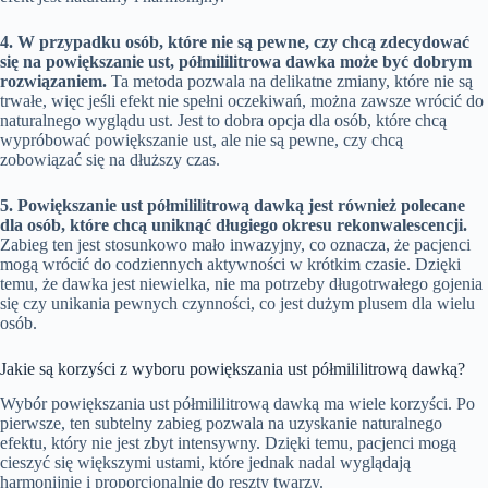
4. W przypadku osób, które nie są pewne, czy chcą zdecydować
się na powiększanie ust, półmililitrowa dawka może być dobrym
rozwiązaniem.
Ta metoda pozwala na delikatne zmiany, które nie są
trwałe, więc jeśli efekt nie spełni oczekiwań, można zawsze wrócić do
naturalnego wyglądu ust. Jest to dobra opcja dla osób, które chcą
wypróbować powiększanie ust, ale nie są pewne, czy chcą
zobowiązać się na dłuższy czas.
5. Powiększanie ust półmililitrową dawką jest również polecane
dla osób, które chcą uniknąć długiego okresu rekonwalescencji.
Zabieg ten jest stosunkowo mało inwazyjny, co oznacza, że pacjenci
mogą wrócić do codziennych aktywności w krótkim czasie. Dzięki
temu, że dawka jest niewielka, nie ma potrzeby długotrwałego gojenia
się czy unikania pewnych czynności, co jest dużym plusem dla wielu
osób.
Jakie są korzyści z wyboru powiększania ust półmililitrową dawką?
Wybór powiększania ust półmililitrową dawką ma wiele korzyści. Po
pierwsze, ten subtelny zabieg pozwala na uzyskanie naturalnego
efektu, który nie jest zbyt intensywny. Dzięki temu, pacjenci mogą
cieszyć się większymi ustami, które jednak nadal wyglądają
harmonijnie i proporcjonalnie do reszty twarzy.