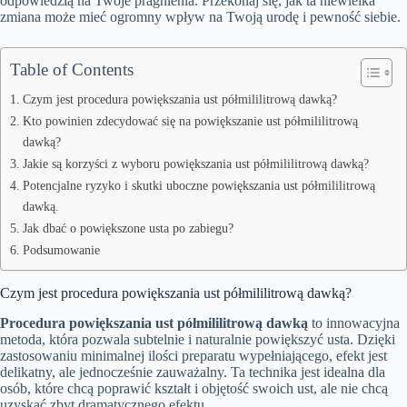
odpowiedzią na Twoje pragnienia. Przekonaj się, jak ta niewielka
zmiana może mieć ogromny wpływ na Twoją urodę i pewność siebie.
Table of Contents
Czym jest procedura powiększania ust półmililitrową dawką?
Kto powinien zdecydować się na powiększanie ust półmililitrową
dawką?
Jakie są korzyści z wyboru powiększania ust półmililitrową dawką?
Potencjalne ryzyko i skutki uboczne powiększania ust półmililitrową
dawką.
Jak dbać o powiększone usta po zabiegu?
Podsumowanie
Czym jest procedura powiększania ust półmililitrową dawką?
Procedura powiększania ust półmililitrową dawką
to innowacyjna
metoda, która pozwala subtelnie i naturalnie powiększyć usta. Dzięki
zastosowaniu minimalnej ilości preparatu wypełniającego, efekt jest
delikatny, ale jednocześnie zauważalny. Ta technika jest idealna dla
osób, które chcą poprawić kształt i objętość swoich ust, ale nie chcą
uzyskać zbyt dramatycznego efektu.