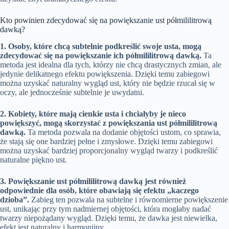
Kto powinien zdecydować się na powiększanie ust półmililitrową
dawką?
1. Osoby, które chcą subtelnie podkreślić swoje usta, mogą
zdecydować się na powiększanie ich półmililitrową dawką.
Ta
metoda jest idealna dla tych, którzy nie chcą drastycznych zmian, ale
jedynie delikatnego efektu powiększenia. Dzięki temu zabiegowi
można uzyskać naturalny wygląd ust, który nie będzie rzucał się w
oczy, ale jednocześnie subtelnie je uwydatni.
2. Kobiety, które mają cienkie usta i chciałyby je nieco
powiększyć, mogą skorzystać z powiększania ust półmililitrową
dawką.
Ta metoda pozwala na dodanie objętości ustom, co sprawia,
że stają się one bardziej pełne i zmysłowe. Dzięki temu zabiegowi
można uzyskać bardziej proporcjonalny wygląd twarzy i podkreślić
naturalne piękno ust.
3. Powiększanie ust półmililitrową dawką jest również
odpowiednie dla osób, które obawiają się efektu „kaczego
dzioba”.
Zabieg ten pozwala na subtelne i równomierne powiększenie
ust, unikając przy tym nadmiernej objętości, która mogłaby nadać
twarzy niepożądany wygląd. Dzięki temu, że dawka jest niewielka,
efekt jest naturalny i harmonijny.