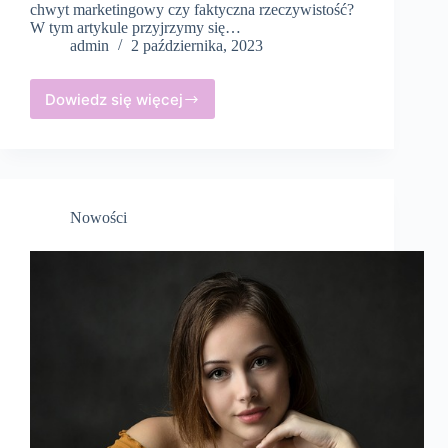
chwyt marketingowy czy faktyczna rzeczywistość?
W tym artykule przyjrzymy się…
admin
2 października, 2023
Dowiedz się więcej
Suszarka,
która
nie
niszczy
włosów
–
Nowości
mit
czy
rzeczywistość?
Odkrywamy
prawdę!