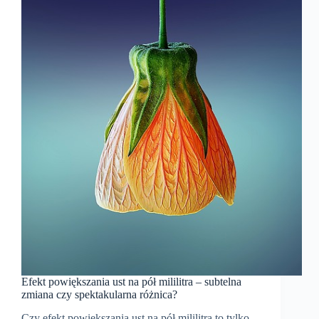
na
Twoje
wesele?
Efekt powiększania ust na pół mililitra – subtelna
zmiana czy spektakularna różnica?
Czy efekt powiększania ust na pół mililitra to tylko