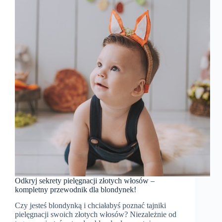
picia
tego
naturalnego
eliksiru
zdrowia
Odkryj sekrety pielęgnacji złotych włosów –
kompletny przewodnik dla blondynek!
Czy jesteś blondynką i chciałabyś poznać tajniki
pielęgnacji swoich złotych włosów? Niezależnie od