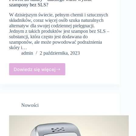
szampony bez SLS?
W dzisiejszym świecie, pełnym chemii i sztucznych
składników, coraz więcej osób szuka naturalnych
alternatyw dla swojej codziennej pielęgnacji.
Jednym z takich produktów jest szampon bez SLS –
substancji, która często jest dodawana do
szamponów, ale może powodować podrażnienia
skóry i…
admin
2 października, 2023
Dowiedz się więcej
Powrót
do
natury
–
dlaczego
warto
Nowości
wybrać
szampony
bez
SLS?