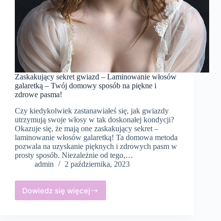
Zaskakujący sekret gwiazd – Laminowanie włosów
galaretką – Twój domowy sposób na piękne i
zdrowe pasma!
Czy kiedykolwiek zastanawiałeś się, jak gwiazdy
utrzymują swoje włosy w tak doskonałej kondycji?
Okazuje się, że mają one zaskakujący sekret –
laminowanie włosów galaretką! Ta domowa metoda
pozwala na uzyskanie pięknych i zdrowych pasm w
prosty sposób. Niezależnie od tego,…
admin
2 października, 2023
Dowiedz się więcej
Zaskakujący
sekret
gwiazd