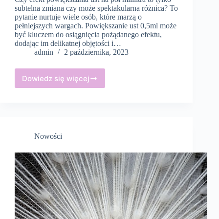
subtelna zmiana czy może spektakularna różnica? To
pytanie nurtuje wiele osób, które marzą o
pełniejszych wargach. Powiększanie ust 0,5ml może
być kluczem do osiągnięcia pożądanego efektu,
dodając im delikatnej objętości i…
admin
2 października, 2023
Dowiedz się więcej
Efekt
powiększania
ust
na
pół
mililitra
Nowości
–
subtelna
zmiana
czy
spektakularna
różnica?