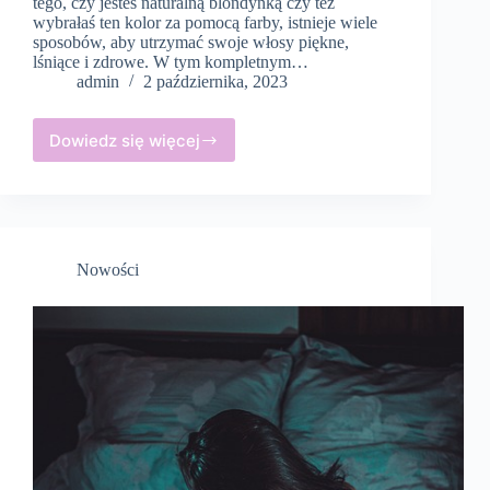
tego, czy jesteś naturalną blondynką czy też
wybrałaś ten kolor za pomocą farby, istnieje wiele
sposobów, aby utrzymać swoje włosy piękne,
lśniące i zdrowe. W tym kompletnym…
admin
2 października, 2023
Dowiedz się więcej
Odkryj
sekrety
pielęgnacji
złotych
włosów
–
Nowości
kompletny
przewodnik
dla
blondynek!