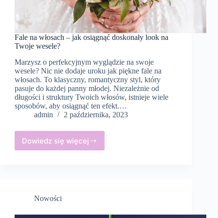
Fale na włosach – jak osiągnąć doskonały look na
Twoje wesele?
Marzysz o perfekcyjnym wyglądzie na swoje
wesele? Nic nie dodaje uroku jak piękne fale na
włosach. To klasyczny, romantyczny styl, który
pasuje do każdej panny młodej. Niezależnie od
długości i struktury Twoich włosów, istnieje wiele
sposobów, aby osiągnąć ten efekt.…
admin
2 października, 2023
Dowiedz się więcej
Fale
na
włosach
–
jak
osiągnąć
Nowości
doskonały
look