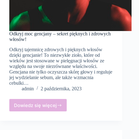
Odkryj moc gencjany – sekret pięknych i zdrowych
włosów!
Odkryj tajemnicę zdrowych i pięknych włosów
dzięki gencjanie! To niezwykłe zioło, które od
wieków jest stosowane w pielęgnacji włosów ze
względu na swoje niezrównane właściwości.
Gencjana nie tylko oczyszcza skórę głowy i reguluje
jej wydzielanie sebum, ale także wzmacnia
cebulki…
admin
2 października, 2023
Dowiedz się więcej
Odkryj
moc
gencjany
–
sekret
pięknych