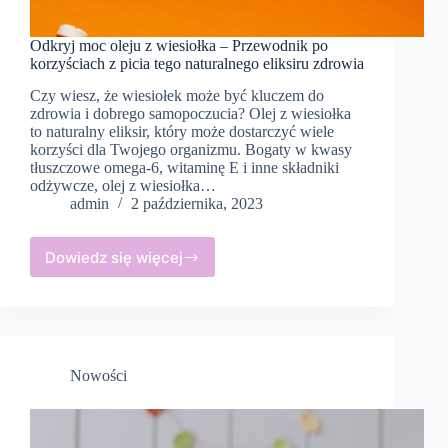
Odkryj moc oleju z wiesiołka – Przewodnik po
korzyściach z picia tego naturalnego eliksiru zdrowia
Czy wiesz, że wiesiołek może być kluczem do
zdrowia i dobrego samopoczucia? Olej z wiesiołka
to naturalny eliksir, który może dostarczyć wiele
korzyści dla Twojego organizmu. Bogaty w kwasy
tłuszczowe omega-6, witaminę E i inne składniki
odżywcze, olej z wiesiołka…
admin
2 października, 2023
Dowiedz się więcej
Odkryj
moc
oleju
z
wiesiołka
–
Nowości
Przewodnik
po
korzyściach
z