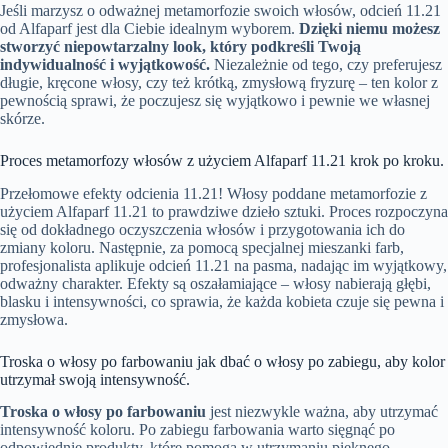
Jeśli marzysz o odważnej metamorfozie swoich włosów, odcień 11.21
od Alfaparf jest dla Ciebie idealnym wyborem.
Dzięki niemu możesz
stworzyć niepowtarzalny look, który podkreśli Twoją
indywidualność i wyjątkowość.
Niezależnie od tego, czy preferujesz
długie, kręcone włosy, czy też krótką, zmysłową fryzurę – ten kolor z
pewnością sprawi, że poczujesz się wyjątkowo i pewnie we własnej
skórze.
Proces metamorfozy włosów z użyciem Alfaparf 11.21 krok po kroku.
Przełomowe efekty odcienia 11.21! Włosy poddane metamorfozie z
użyciem Alfaparf 11.21 to prawdziwe dzieło sztuki. Proces rozpoczyna
się od dokładnego oczyszczenia włosów i przygotowania ich do
zmiany koloru. Następnie, za pomocą specjalnej mieszanki farb,
profesjonalista aplikuje odcień 11.21 na pasma, nadając im wyjątkowy,
odważny charakter. Efekty są oszałamiające – włosy nabierają głębi,
blasku i intensywności, co sprawia, że każda kobieta czuje się pewna i
zmysłowa.
Troska o włosy po farbowaniu jak dbać o włosy po zabiegu, aby kolor
utrzymał swoją intensywność.
Troska o włosy po farbowaniu
jest niezwykle ważna, aby utrzymać
intensywność koloru. Po zabiegu farbowania warto sięgnąć po
odpowiednie produkty, które pomogą w utrzymaniu pięknego