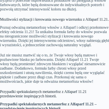
fryzjera o polecenie odpowiednich produktów do pielęgnacji włosów
farbowanych, które będą dostosowane do indywidualnych potrzeb i
pozwolą utrzymać intensywność koloru na dłużej.
Możliwości stylizacji i kreowania nowego wizerunku z Alfaparf 11.21.
Poznaj odważną metamorfozę włosów z Alfaparf i odkryj przełomowe
efekty odcienia 11.21! Ta unikalna formuła farby do włosów pozwala
na nieograniczone możliwości stylizacji i kreowania nowego
wizerunku. Dzięki jej intensywnemu odcieniowi, włosy nabierają głębi
i wyrazistości, a jednocześnie zachowują naturalny wygląd.
Już nie musisz martwić się o to, że Twoje włosy będą matowe i
pozbawione blasku po farbowaniu. Dzięki Alfaparf 11.21 Twoje
włosy będą promienieć zdrowym blaskiem i wyglądać niesamowicie
zadbane. Dodatkowo, formuła farby chroni włosy przed
uszkodzeniami i utratą nawilżenia, dzięki czemu będą one wyglądać
pięknie i zadbane przez długi czas. Przekonaj się sama o
możliwościach, jakie daje ta odważna metamorfoza włosów!
Przypadki spektakularnych metamorfoz z Alfaparf 11.21
przedstawienie inspirujących historii.
Przypadki spektakularnych metamorfoz z Alfaparf 11.21 –
przedstawienie inspirujących historii