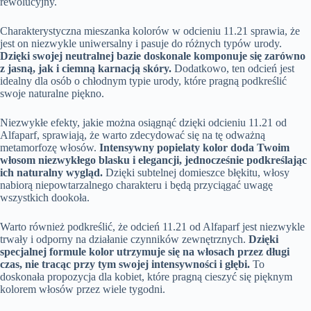
rewolucyjny.
Charakterystyczna mieszanka kolorów w odcieniu 11.21 sprawia, że
jest on niezwykle uniwersalny i pasuje do różnych typów urody.
Dzięki swojej neutralnej bazie doskonale komponuje się zarówno
z jasną, jak i ciemną karnacją skóry.
Dodatkowo, ten odcień jest
idealny dla osób o chłodnym typie urody, które pragną podkreślić
swoje naturalne piękno.
Niezwykłe efekty, jakie można osiągnąć dzięki odcieniu 11.21 od
Alfaparf, sprawiają, że warto zdecydować się na tę odważną
metamorfozę włosów.
Intensywny popielaty kolor doda Twoim
włosom niezwykłego blasku i elegancji, jednocześnie podkreślając
ich naturalny wygląd.
Dzięki subtelnej domieszce błękitu, włosy
nabiorą niepowtarzalnego charakteru i będą przyciągać uwagę
wszystkich dookoła.
Warto również podkreślić, że odcień 11.21 od Alfaparf jest niezwykle
trwały i odporny na działanie czynników zewnętrznych.
Dzięki
specjalnej formule kolor utrzymuje się na włosach przez długi
czas, nie tracąc przy tym swojej intensywności i głębi.
To
doskonała propozycja dla kobiet, które pragną cieszyć się pięknym
kolorem włosów przez wiele tygodni.