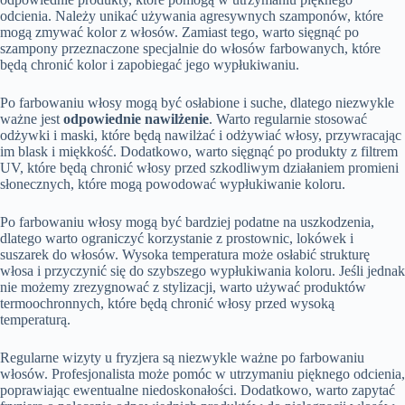
odcienia. Należy unikać używania agresywnych szamponów, które
mogą zmywać kolor z włosów. Zamiast tego, warto sięgnąć po
szampony przeznaczone specjalnie do włosów farbowanych, które
będą chronić kolor i zapobiegać jego wypłukiwaniu.
Po farbowaniu włosy mogą być osłabione i suche, dlatego niezwykle
ważne jest
odpowiednie nawilżenie
. Warto regularnie stosować
odżywki i maski, które będą nawilżać i odżywiać włosy, przywracając
im blask i miękkość. Dodatkowo, warto sięgnąć po produkty z filtrem
UV, które będą chronić włosy przed szkodliwym działaniem promieni
słonecznych, które mogą powodować wypłukiwanie koloru.
Po farbowaniu włosy mogą być bardziej podatne na uszkodzenia,
dlatego warto ograniczyć korzystanie z prostownic, lokówek i
suszarek do włosów. Wysoka temperatura może osłabić strukturę
włosa i przyczynić się do szybszego wypłukiwania koloru. Jeśli jednak
nie możemy zrezygnować z stylizacji, warto używać produktów
termoochronnych, które będą chronić włosy przed wysoką
temperaturą.
Regularne wizyty u fryzjera są niezwykle ważne po farbowaniu
włosów. Profesjonalista może pomóc w utrzymaniu pięknego odcienia,
poprawiając ewentualne niedoskonałości. Dodatkowo, warto zapytać