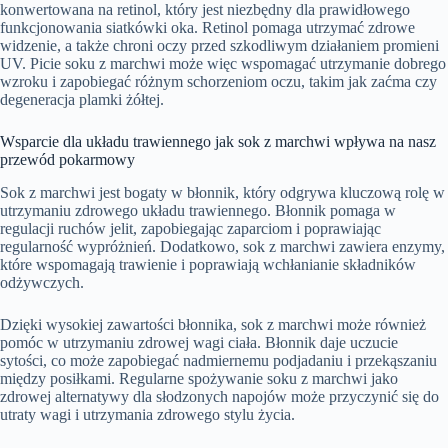
konwertowana na retinol, który jest niezbędny dla prawidłowego
funkcjonowania siatkówki oka. Retinol pomaga utrzymać zdrowe
widzenie, a także chroni oczy przed szkodliwym działaniem promieni
UV. Picie soku z marchwi może więc wspomagać utrzymanie dobrego
wzroku i zapobiegać różnym schorzeniom oczu, takim jak zaćma czy
degeneracja plamki żółtej.
Wsparcie dla układu trawiennego jak sok z marchwi wpływa na nasz
przewód pokarmowy
Sok z marchwi jest bogaty w błonnik, który odgrywa kluczową rolę w
utrzymaniu zdrowego układu trawiennego. Błonnik pomaga w
regulacji ruchów jelit, zapobiegając zaparciom i poprawiając
regularność wypróżnień. Dodatkowo, sok z marchwi zawiera enzymy,
które wspomagają trawienie i poprawiają wchłanianie składników
odżywczych.
Dzięki wysokiej zawartości błonnika, sok z marchwi może również
pomóc w utrzymaniu zdrowej wagi ciała. Błonnik daje uczucie
sytości, co może zapobiegać nadmiernemu podjadaniu i przekąszaniu
między posiłkami. Regularne spożywanie soku z marchwi jako
zdrowej alternatywy dla słodzonych napojów może przyczynić się do
utraty wagi i utrzymania zdrowego stylu życia.