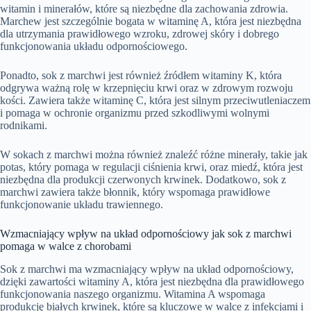
witamin i minerałów, które są niezbędne dla zachowania zdrowia.
Marchew jest szczególnie bogata w witaminę A, która jest niezbędna
dla utrzymania prawidłowego wzroku, zdrowej skóry i dobrego
funkcjonowania układu odpornościowego.
Ponadto, sok z marchwi jest również źródłem witaminy K, która
odgrywa ważną rolę w krzepnięciu krwi oraz w zdrowym rozwoju
kości. Zawiera także witaminę C, która jest silnym przeciwutleniaczem
i pomaga w ochronie organizmu przed szkodliwymi wolnymi
rodnikami.
W sokach z marchwi można również znaleźć różne minerały, takie jak
potas, który pomaga w regulacji ciśnienia krwi, oraz miedź, która jest
niezbędna dla produkcji czerwonych krwinek. Dodatkowo, sok z
marchwi zawiera także błonnik, który wspomaga prawidłowe
funkcjonowanie układu trawiennego.
Wzmacniający wpływ na układ odpornościowy jak sok z marchwi
pomaga w walce z chorobami
Sok z marchwi ma wzmacniający wpływ na układ odpornościowy,
dzięki zawartości witaminy A, która jest niezbędna dla prawidłowego
funkcjonowania naszego organizmu. Witamina A wspomaga
produkcję białych krwinek, które są kluczowe w walce z infekcjami i