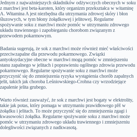
Jednym z najważniejszych składników odżywczych obecnych w soku
z marchwi jest beta-karoten, który organizm przekształca w witaminę
A. Witamina A jest niezbędna dla utrzymania zdrowej skóry i błon
śluzowych, w tym błony żołądkowej i jelitowej. Regularne
spożywanie soku z marchwi może pomóc w utrzymaniu zdrowego
układu trawiennego i zapobieganiu chorobom związanym z
przewodem pokarmowym.
Badania sugerują, że sok z marchwi może również mieć właściwości
przeciwzapalne dla przewodu pokarmowego. Związki
antyoksydacyjne obecne w marchwi mogą pomóc w zmniejszeniu
stanu zapalnego w jelitach i poprawieniu ogólnego zdrowia przewodu
pokarmowego. Regularne spożywanie soku z marchwi może
przyczynić się do zmniejszenia ryzyka wystąpienia chorób zapalnych
jelit, takich jak choroba Leśniowskiego-Crohna czy wrzodziejące
zapalenie jelita grubego.
Warto również zauważyć, że sok z marchwi jest bogaty w elektrolity,
takie jak potas, który pomaga w utrzymaniu prawidłowego pH w
żołądku i jelitach. To może przyczynić się do zmniejszenia zgagi i
kwasowości żołądka. Regularne spożywanie soku z marchwi może
pomóc w utrzymaniu zdrowego układu trawiennego i zmniejszeniu
dolegliwości związanych z nadkwasotą.