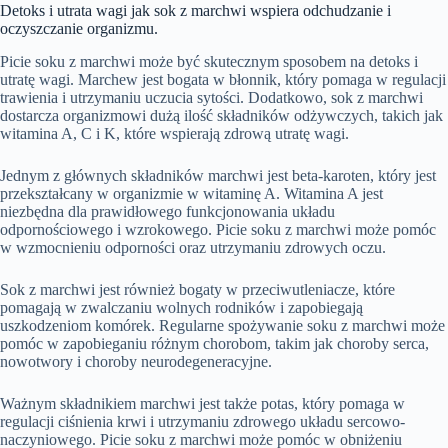
Detoks i utrata wagi jak sok z marchwi wspiera odchudzanie i
oczyszczanie organizmu.
Picie soku z marchwi może być skutecznym sposobem na detoks i
utratę wagi. Marchew jest bogata w błonnik, który pomaga w regulacji
trawienia i utrzymaniu uczucia sytości. Dodatkowo, sok z marchwi
dostarcza organizmowi dużą ilość składników odżywczych, takich jak
witamina A, C i K, które wspierają zdrową utratę wagi.
Jednym z głównych składników marchwi jest beta-karoten, który jest
przekształcany w organizmie w witaminę A. Witamina A jest
niezbędna dla prawidłowego funkcjonowania układu
odpornościowego i wzrokowego. Picie soku z marchwi może pomóc
w wzmocnieniu odporności oraz utrzymaniu zdrowych oczu.
Sok z marchwi jest również bogaty w przeciwutleniacze, które
pomagają w zwalczaniu wolnych rodników i zapobiegają
uszkodzeniom komórek. Regularne spożywanie soku z marchwi może
pomóc w zapobieganiu różnym chorobom, takim jak choroby serca,
nowotwory i choroby neurodegeneracyjne.
Ważnym składnikiem marchwi jest także potas, który pomaga w
regulacji ciśnienia krwi i utrzymaniu zdrowego układu sercowo-
naczyniowego. Picie soku z marchwi może pomóc w obniżeniu