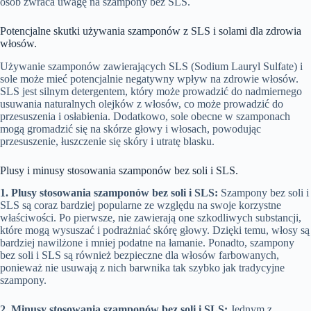
osób zwraca uwagę na szampony bez SLS.
Potencjalne skutki używania szamponów z SLS i solami dla zdrowia
włosów.
Używanie szamponów zawierających SLS (Sodium Lauryl Sulfate) i
sole może mieć potencjalnie negatywny wpływ na zdrowie włosów.
SLS jest silnym detergentem, który może prowadzić do nadmiernego
usuwania naturalnych olejków z włosów, co może prowadzić do
przesuszenia i osłabienia. Dodatkowo, sole obecne w szamponach
mogą gromadzić się na skórze głowy i włosach, powodując
przesuszenie, łuszczenie się skóry i utratę blasku.
Plusy i minusy stosowania szamponów bez soli i SLS.
1. Plusy stosowania szamponów bez soli i SLS:
Szampony bez soli i
SLS są coraz bardziej popularne ze względu na swoje korzystne
właściwości. Po pierwsze, nie zawierają one szkodliwych substancji,
które mogą wysuszać i podrażniać skórę głowy. Dzięki temu, włosy są
bardziej nawilżone i mniej podatne na łamanie. Ponadto, szampony
bez soli i SLS są również bezpieczne dla włosów farbowanych,
ponieważ nie usuwają z nich barwnika tak szybko jak tradycyjne
szampony.
2. Minusy stosowania szamponów bez soli i SLS:
Jednym z