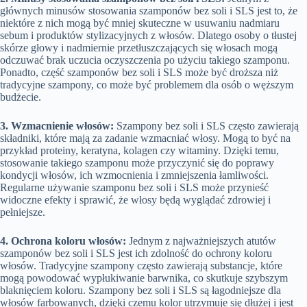
głównych minusów stosowania szamponów bez soli i SLS jest to, że
niektóre z nich mogą być mniej skuteczne w usuwaniu nadmiaru
sebum i produktów stylizacyjnych z włosów. Dlatego osoby o tłustej
skórze głowy i nadmiernie przetłuszczających się włosach mogą
odczuwać brak uczucia oczyszczenia po użyciu takiego szamponu.
Ponadto, część szamponów bez soli i SLS może być droższa niż
tradycyjne szampony, co może być problemem dla osób o węższym
budżecie.
3. Wzmacnienie włosów:
Szampony bez soli i SLS często zawierają
składniki, które mają za zadanie wzmacniać włosy. Mogą to być na
przykład proteiny, keratyna, kolagen czy witaminy. Dzięki temu,
stosowanie takiego szamponu może przyczynić się do poprawy
kondycji włosów, ich wzmocnienia i zmniejszenia łamliwości.
Regularne używanie szamponu bez soli i SLS może przynieść
widoczne efekty i sprawić, że włosy będą wyglądać zdrowiej i
pełniejsze.
4. Ochrona koloru włosów:
Jednym z najważniejszych atutów
szamponów bez soli i SLS jest ich zdolność do ochrony koloru
włosów. Tradycyjne szampony często zawierają substancje, które
mogą powodować wypłukiwanie barwnika, co skutkuje szybszym
blaknięciem koloru. Szampony bez soli i SLS są łagodniejsze dla
włosów farbowanych, dzięki czemu kolor utrzymuje się dłużej i jest