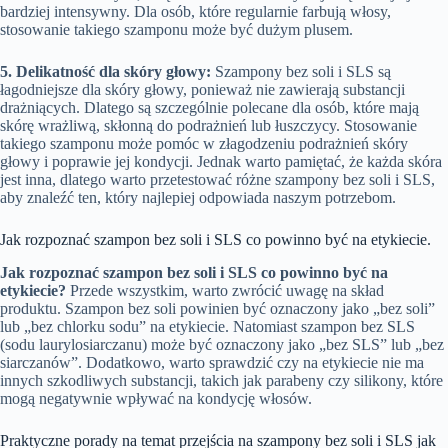
bardziej intensywny. Dla osób, które regularnie farbują włosy,
stosowanie takiego szamponu może być dużym plusem.
5. Delikatność dla skóry głowy:
Szampony bez soli i SLS są
łagodniejsze dla skóry głowy, ponieważ nie zawierają substancji
drażniących. Dlatego są szczególnie polecane dla osób, które mają
skórę wrażliwą, skłonną do podrażnień lub łuszczycy. Stosowanie
takiego szamponu może pomóc w złagodzeniu podrażnień skóry
głowy i poprawie jej kondycji. Jednak warto pamiętać, że każda skóra
jest inna, dlatego warto przetestować różne szampony bez soli i SLS,
aby znaleźć ten, który najlepiej odpowiada naszym potrzebom.
Jak rozpoznać szampon bez soli i SLS co powinno być na etykiecie.
Jak rozpoznać szampon bez soli i SLS co powinno być na
etykiecie?
Przede wszystkim, warto zwrócić uwagę na skład
produktu. Szampon bez soli powinien być oznaczony jako „bez soli”
lub „bez chlorku sodu” na etykiecie. Natomiast szampon bez SLS
(sodu laurylosiarczanu) może być oznaczony jako „bez SLS” lub „bez
siarczanów”. Dodatkowo, warto sprawdzić czy na etykiecie nie ma
innych szkodliwych substancji, takich jak parabeny czy silikony, które
mogą negatywnie wpływać na kondycję włosów.
Praktyczne porady na temat przejścia na szampony bez soli i SLS jak