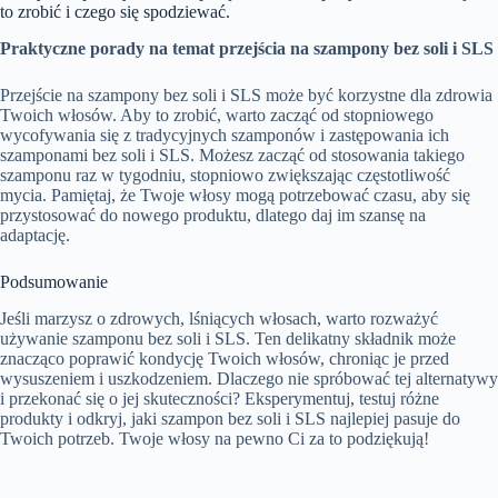
to zrobić i czego się spodziewać.
Praktyczne porady na temat przejścia na szampony bez soli i SLS
Przejście na szampony bez soli i SLS może być korzystne dla zdrowia
Twoich włosów. Aby to zrobić, warto zacząć od stopniowego
wycofywania się z tradycyjnych szamponów i zastępowania ich
szamponami bez soli i SLS. Możesz zacząć od stosowania takiego
szamponu raz w tygodniu, stopniowo zwiększając częstotliwość
mycia. Pamiętaj, że Twoje włosy mogą potrzebować czasu, aby się
przystosować do nowego produktu, dlatego daj im szansę na
adaptację.
Podsumowanie
Jeśli marzysz o zdrowych, lśniących włosach, warto rozważyć
używanie szamponu bez soli i SLS. Ten delikatny składnik może
znacząco poprawić kondycję Twoich włosów, chroniąc je przed
wysuszeniem i uszkodzeniem. Dlaczego nie spróbować tej alternatywy
i przekonać się o jej skuteczności? Eksperymentuj, testuj różne
produkty i odkryj, jaki szampon bez soli i SLS najlepiej pasuje do
Twoich potrzeb. Twoje włosy na pewno Ci za to podziękują!