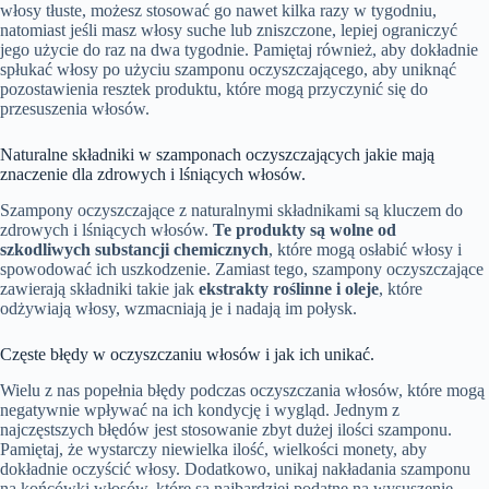
włosy tłuste, możesz stosować go nawet kilka razy w tygodniu,
natomiast jeśli masz włosy suche lub zniszczone, lepiej ograniczyć
jego użycie do raz na dwa tygodnie. Pamiętaj również, aby dokładnie
spłukać włosy po użyciu szamponu oczyszczającego, aby uniknąć
pozostawienia resztek produktu, które mogą przyczynić się do
przesuszenia włosów.
Naturalne składniki w szamponach oczyszczających jakie mają
znaczenie dla zdrowych i lśniących włosów.
Szampony oczyszczające z naturalnymi składnikami są kluczem do
zdrowych i lśniących włosów.
Te produkty są wolne od
szkodliwych substancji chemicznych
, które mogą osłabić włosy i
spowodować ich uszkodzenie. Zamiast tego, szampony oczyszczające
zawierają składniki takie jak
ekstrakty roślinne i oleje
, które
odżywiają włosy, wzmacniają je i nadają im połysk.
Częste błędy w oczyszczaniu włosów i jak ich unikać.
Wielu z nas popełnia błędy podczas oczyszczania włosów, które mogą
negatywnie wpływać na ich kondycję i wygląd. Jednym z
najczęstszych błędów jest stosowanie zbyt dużej ilości szamponu.
Pamiętaj, że wystarczy niewielka ilość, wielkości monety, aby
dokładnie oczyścić włosy. Dodatkowo, unikaj nakładania szamponu
na końcówki włosów, które są najbardziej podatne na wysuszenie.