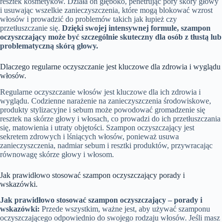
resztek kosmetyków. Działa on głęboko, penetrując pory skóry głowy
i usuwając wszelkie zanieczyszczenia, które mogą blokować wzrost
włosów i prowadzić do problemów takich jak łupież czy
przetłuszczanie się.
Dzięki swojej intensywnej formule, szampon
oczyszczający może być szczególnie skuteczny dla osób z tłustą lub
problematyczną skórą głowy.
Dlaczego regularne oczyszczanie jest kluczowe dla zdrowia i wyglądu
włosów.
Regularne oczyszczanie włosów jest kluczowe dla ich zdrowia i
wyglądu. Codzienne narażenie na zanieczyszczenia środowiskowe,
produkty stylizacyjne i sebum może powodować gromadzenie się
resztek na skórze głowy i włosach, co prowadzi do ich przetłuszczania
się, matowienia i utraty objętości. Szampon oczyszczający jest
sekretem zdrowych i lśniących włosów, ponieważ usuwa
zanieczyszczenia, nadmiar sebum i resztki produktów, przywracając
równowagę skórze głowy i włosom.
Jak prawidłowo stosować szampon oczyszczający porady i
wskazówki.
Jak prawidłowo stosować szampon oczyszczający – porady i
wskazówki:
Przede wszystkim, ważne jest, aby używać szamponu
oczyszczającego odpowiednio do swojego rodzaju włosów. Jeśli masz