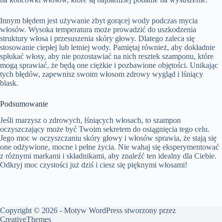
Innym błędem jest używanie zbyt gorącej wody podczas mycia
włosów. Wysoka temperatura może prowadzić do uszkodzenia
struktury włosa i przesuszenia skóry głowy. Dlatego zaleca się
stosowanie ciepłej lub letniej wody. Pamiętaj również, aby dokładnie
spłukać włosy, aby nie pozostawiać na nich resztek szamponu, które
mogą sprawiać, że będą one ciężkie i pozbawione objętości. Unikając
tych błędów, zapewnisz swoim włosom zdrowy wygląd i lśniący
blask.
Podsumowanie
Jeśli marzysz o zdrowych, lśniących włosach, to szampon
oczyszczający może być Twoim sekretem do osiągnięcia tego celu.
Jego moc w oczyszczaniu skóry głowy i włosów sprawia, że stają się
one odżywione, mocne i pełne życia. Nie wahaj się eksperymentować
z różnymi markami i składnikami, aby znaleźć ten idealny dla Ciebie.
Odkryj moc czystości już dziś i ciesz się pięknymi włosami!
Copyright © 2026 - Motyw WordPress stworzony przez
CreativeThemes