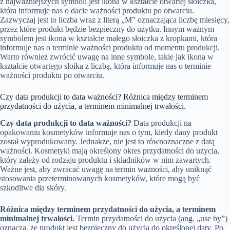
z najważniejszych symboli jest ikona w kształcie otwartej słoiczka,
która informuje nas o dacie ważności produktu po otwarciu.
Zazwyczaj jest to liczba wraz z literą „M” oznaczająca liczbę miesięcy,
przez które produkt będzie bezpieczny do użytku. Innym ważnym
symbolem jest ikona w kształcie małego słoiczka z kropkami, która
informuje nas o terminie ważności produktu od momentu produkcji.
Warto również zwrócić uwagę na inne symbole, takie jak ikona w
kształcie otwartego słoika z liczbą, która informuje nas o terminie
ważności produktu po otwarciu.
Czy data produkcji to data ważności? Różnica między terminem
przydatności do użycia, a terminem minimalnej trwałości.
Czy data produkcji to data ważności?
Data produkcji na
opakowaniu kosmetyków informuje nas o tym, kiedy dany produkt
został wyprodukowany. Jednakże, nie jest to równoznaczne z datą
ważności. Kosmetyki mają określony okres przydatności do użycia,
który zależy od rodzaju produktu i składników w nim zawartych.
Ważne jest, aby zwracać uwagę na termin ważności, aby uniknąć
stosowania przeterminowanych kosmetyków, które mogą być
szkodliwe dla skóry.
Różnica między terminem przydatności do użycia, a terminem
minimalnej trwałości.
Termin przydatności do użycia (ang. „use by”)
oznacza, że produkt jest bezpieczny do użycia do określonej daty. Po