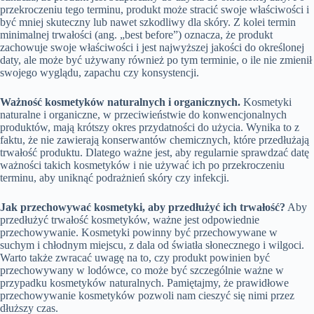
przekroczeniu tego terminu, produkt może stracić swoje właściwości i
być mniej skuteczny lub nawet szkodliwy dla skóry. Z kolei termin
minimalnej trwałości (ang. „best before”) oznacza, że produkt
zachowuje swoje właściwości i jest najwyższej jakości do określonej
daty, ale może być używany również po tym terminie, o ile nie zmienił
swojego wyglądu, zapachu czy konsystencji.
Ważność kosmetyków naturalnych i organicznych.
Kosmetyki
naturalne i organiczne, w przeciwieństwie do konwencjonalnych
produktów, mają krótszy okres przydatności do użycia. Wynika to z
faktu, że nie zawierają konserwantów chemicznych, które przedłużają
trwałość produktu. Dlatego ważne jest, aby regularnie sprawdzać datę
ważności takich kosmetyków i nie używać ich po przekroczeniu
terminu, aby uniknąć podrażnień skóry czy infekcji.
Jak przechowywać kosmetyki, aby przedłużyć ich trwałość?
Aby
przedłużyć trwałość kosmetyków, ważne jest odpowiednie
przechowywanie. Kosmetyki powinny być przechowywane w
suchym i chłodnym miejscu, z dala od światła słonecznego i wilgoci.
Warto także zwracać uwagę na to, czy produkt powinien być
przechowywany w lodówce, co może być szczególnie ważne w
przypadku kosmetyków naturalnych. Pamiętajmy, że prawidłowe
przechowywanie kosmetyków pozwoli nam cieszyć się nimi przez
dłuższy czas.