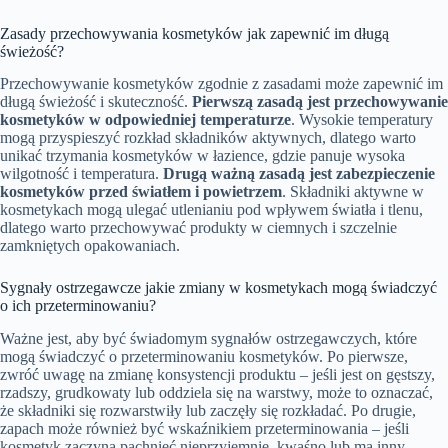
Zasady przechowywania kosmetyków jak zapewnić im długą
świeżość?
Przechowywanie kosmetyków zgodnie z zasadami może zapewnić im
długą świeżość i skuteczność.
Pierwszą zasadą jest przechowywanie
kosmetyków w odpowiedniej temperaturze
. Wysokie temperatury
mogą przyspieszyć rozkład składników aktywnych, dlatego warto
unikać trzymania kosmetyków w łazience, gdzie panuje wysoka
wilgotność i temperatura.
Drugą ważną zasadą jest zabezpieczenie
kosmetyków przed światłem i powietrzem
. Składniki aktywne w
kosmetykach mogą ulegać utlenianiu pod wpływem światła i tlenu,
dlatego warto przechowywać produkty w ciemnych i szczelnie
zamkniętych opakowaniach.
Sygnały ostrzegawcze jakie zmiany w kosmetykach mogą świadczyć
o ich przeterminowaniu?
Ważne jest, aby być świadomym sygnałów ostrzegawczych, które
mogą świadczyć o przeterminowaniu kosmetyków. Po pierwsze,
zwróć uwagę na zmianę konsystencji produktu – jeśli jest on gęstszy,
rzadszy, grudkowaty lub oddziela się na warstwy, może to oznaczać,
że składniki się rozwarstwiły lub zaczęły się rozkładać. Po drugie,
zapach może również być wskaźnikiem przeterminowania – jeśli
kosmetyk zaczyna pachnieć nieprzyjemnie, kwaśno lub ma inny