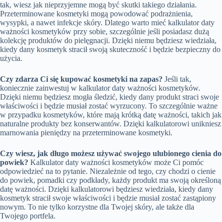
tak, wiesz jak nieprzyjemne mogą być skutki takiego działania.
Przeterminowane kosmetyki mogą powodować podrażnienia,
wysypki, a nawet infekcje skóry. Dlatego warto mieć kalkulator daty
ważności kosmetyków przy sobie, szczególnie jeśli posiadasz dużą
kolekcję produktów do pielęgnacji. Dzięki niemu będziesz wiedziała,
kiedy dany kosmetyk stracił swoją skuteczność i będzie bezpieczny do
użycia.
Czy zdarza Ci się kupować kosmetyki na zapas?
Jeśli tak,
koniecznie zainwestuj w kalkulator daty ważności kosmetyków.
Dzięki niemu będziesz mogła śledzić, kiedy dany produkt straci swoje
właściwości i będzie musiał zostać wyrzucony. To szczególnie ważne
w przypadku kosmetyków, które mają krótką datę ważności, takich jak
naturalne produkty bez konserwantów. Dzięki kalkulatorowi unikniesz
marnowania pieniędzy na przeterminowane kosmetyki.
Czy wiesz, jak długo możesz używać swojego ulubionego cienia do
powiek?
Kalkulator daty ważności kosmetyków może Ci pomóc
odpowiedzieć na to pytanie. Niezależnie od tego, czy chodzi o cienie
do powiek, pomadki czy podkłady, każdy produkt ma swoją określoną
datę ważności. Dzięki kalkulatorowi będziesz wiedziała, kiedy dany
kosmetyk stracił swoje właściwości i będzie musiał zostać zastąpiony
nowym. To nie tylko korzystne dla Twojej skóry, ale także dla
Twojego portfela.