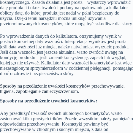
kosmetycznego. Zasada działania jest prosta – wystarczy wprowadzić
datę produkcji i okres trwałości podany na opakowaniu, a kalkulator
obliczy datę, do której produkt jest nadal w pełni bezpieczny do
użycia. Dzięki temu narzędziu można uniknąć używania
przeterminowanych kosmetyków, które mogą być szkodliwe dla skóry.
Po wprowadzeniu danych do kalkulatora, otrzymujemy wynik w
postaci konkretnej daty ważności. Interpretacja wyników jest prosta –
jeśli data ważności już minęła, należy natychmiast wyrzucić produkt.
Jeśli data ważności jest jeszcze aktualna, warto zwrócić uwagę na
kondycję produktu – jeśli zmienił konsystencję, zapach lub wygląd,
lepiej go nie używać. Kalkulator daty ważności kosmetyków jest więc
niezastąpionym sprzymierzeńcem w codziennej pielęgnacji, pomagając
dbać o zdrowie i bezpieczeństwo skóry.
Sposoby na przedłużenie trwałości kosmetyków przechowywanie,
higiena, zapobieganie zanieczyszczeniom.
Sposoby na przedłużenie trwałości kosmetyków:
Aby przedłużyć trwałość swoich ulubionych kosmetyków, warto
zastosować kilka prostych trików. Przede wszystkim należy pamiętać o
odpowiednim przechowywaniu. Kosmetyki powinny być
przechowywane w chłodnym i suchym miejscu, z dala od