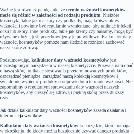
Ważne jest również pamiętanie, że
termin ważności kosmetyków
może się różnić w zależności od rodzaju produktu
. Niektóre
kosmetyki, takie jak maskary czy podkłady, mają krótszy okres
ważności i powinny być regularnie wymieniane, aby uniknąć infekcji
oczu lub skóry. Inne produkty, takie jak kremy czy balsamy, mogą być
używane dłużej, jeśli przechowujemy je prawidłowo. Kalkulator daty
ważności kosmetyków pomoże nam śledzić te różnice i zachować
naszą skórę zdrową.
Podsumowując,
kalkulator daty ważności kosmetyków
jest
niezastąpionym narzędziem w naszej kosmetyczce. Pozwala nam dbać
o naszą skórę, unikając stosowania przeterminowanych produktów,
oszczędzać pieniądze, zarządzać naszą kolekcją kosmetyków i
świadomie wybierać produkty o odpowiednim terminie ważności. Nie
zapomnijmy o regularnym sprawdzaniu daty ważności naszych
kosmetyków, aby cieszyć się zdrową i piękną skórą przez dłuższy
czas.
Jak działa kalkulator daty ważności kosmetyków zasada działania i
interpretacja wyników.
Kalkulator daty ważności kosmetyków
to narzędzie, które pomaga
w określeniu, do kiedy można bezpiecznie używać danego produktu