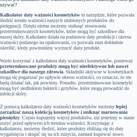
używać?
Kalkulator daty ważności kosmetyków
to narzędzie, które pozwala
śledzić termin ważności naszych ulubionych produktów do
pielęgnacji. Dzięki niemu możemy uniknąć stosowania
przeterminowanych kosmetyków, które mogą być szkodliwe dla
naszej skóry. Kalkulator działa na podstawie daty produkcji i okresu
ważności podanego na opakowaniu, co pozwala nam dokładnie
określić, kiedy powinniśmy wyrzucić dany produkt.
Warto korzystać z kalkulatora daty ważności kosmetyków, ponieważ
przeterminowane produkty mogą być nieefektywne lub nawet
szkodliwe dla naszego zdrowia
. Składniki aktywne w kosmetykach
mogą się pogarszać po upływie okresu ważności, co oznacza, że nie
będą działać tak, jak powinny. Ponadto, przeterminowane kosmetyki
mogą być siedliskiem bakterii i grzybów, które mogą prowadzić do
infekcji skóry.
Z pomocą kalkulatora daty ważności kosmetyków możemy
lepiej
zarządzać naszą kolekcją kosmetyków i uniknąć marnowania
pieniędzy
. Często kupujemy więcej produktów, niż jesteśmy w stanie
zużyć przed upływem ich terminu ważności. Korzystając z
kalkulatora, możemy śledzić, które produkty zbliżają się do daty
wygaśnięcia i skupić się na ich zużyciu, zamiast kupować nowe.