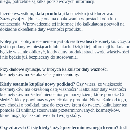
niego, potrzebne są kilka podstawowych informacji.
Przede wszystkim,
data produkcji
kosmetyku jest kluczowa.
Zazwyczaj znajduje się ona na opakowaniu w postaci kodu lub
oznaczenia. Wprowadzenie tej informacji do kalkulatora pozwoli na
dokładne określenie daty ważności produktu.
Kolejnym istotnym elementem jest
okres trwałości
kosmetyku. Często
jest to podany w miesiącach lub latach. Dzięki tej informacji kalkulator
będzie w stanie obliczyć, kiedy dany produkt straci swoje właściwości
i nie będzie już bezpieczny do stosowania.
Przykładowe sytuacje, w których kalkulator daty ważności
kosmetyków może okazać się nieoceniony.
Kiedy ostatnio kupiłaś nowy podkład?
Czy wiesz, że większość
kosmetyków ma określoną datę ważności? Kalkulator daty ważności
kosmetyków może być nieocenionym narzędziem, które pomoże Ci
śledzić, kiedy powinnaś wyrzucić dany produkt. Niezależnie od tego,
czy chodzi o podkład, tusz do rzęs czy krem do twarzy, kalkulator ten
pomoże Ci uniknąć stosowania przeterminowanych kosmetyków,
które mogą być szkodliwe dla Twojej skóry.
Czy zdarzyło Ci się kiedyś użyć przeterminowanego kremu?
Jeśli